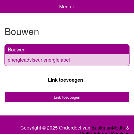
Menu +
Bouwen
Bouwen
energieadviseur energielabel
Link toevoegen
Link toevoegen
Copyright © 2025 Onderdeel van
BaakmanMedia
&
Vrolijk Internet Services